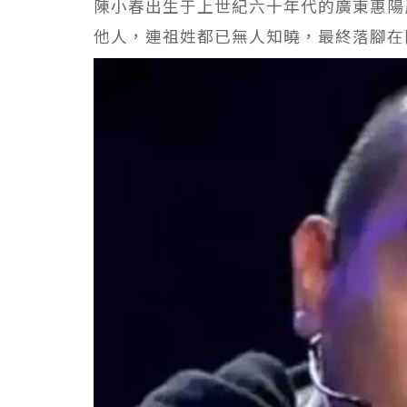
陳小春出生于上世紀六十年代的廣東惠陽
他人，連祖姓都已無人知曉，最終落腳在