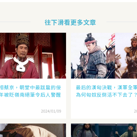
往下滑看更多文章
相蔡京，朝堂中最跋扈的佞
最后的漢匈決戰，漢軍全
年被貶嶺南絕筆令后人警醒
為何匈奴反倒活不下去了
2024/01/09
2