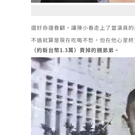
還好命運眷顧，讓陳小春走上了當演員的
不過就算是現在吃喝不愁，但在他心里終
（約新台幣1.3萬）賣掉的親弟弟。