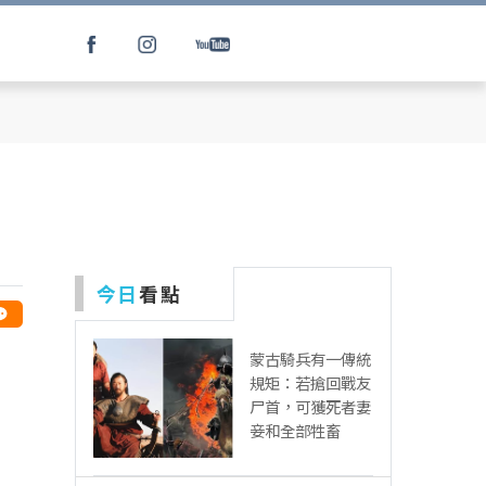
身
今日
看點
蒙古騎兵有一傳統
規矩：若搶回戰友
尸首，可獲死者妻
妾和全部牲畜