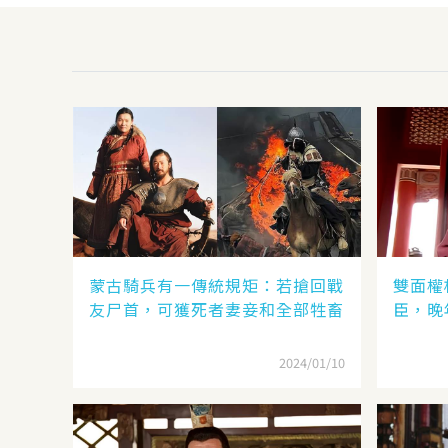
蒙古騎兵有一傳統規矩：若搶回戰
雙面權
友尸首，可獲死者妻妾和全部牲畜
臣，晚
2024/01/10