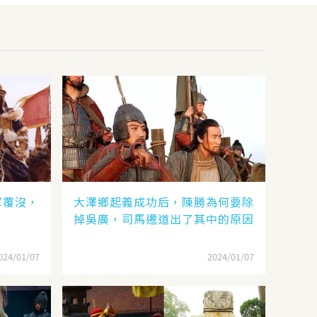
軍覆沒，
大澤鄉起義成功后，陳勝為何要除
？
掉吳廣，司馬遷道出了其中的原因
024/01/07
2024/01/07