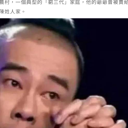
農村，一個典型的「窮三代」家庭，他的爺爺曾被賣
陳姓人家。