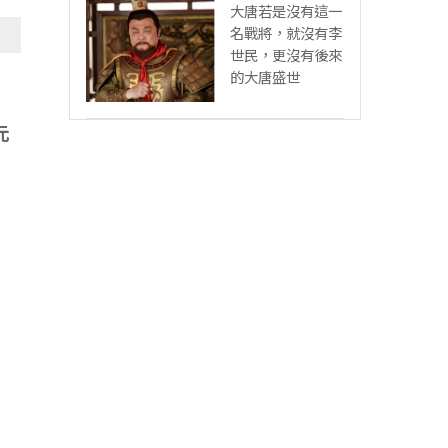
大唐若是沒有這一
名戰將，就沒有李
世民，更沒有後來
的大唐盛世
。
元