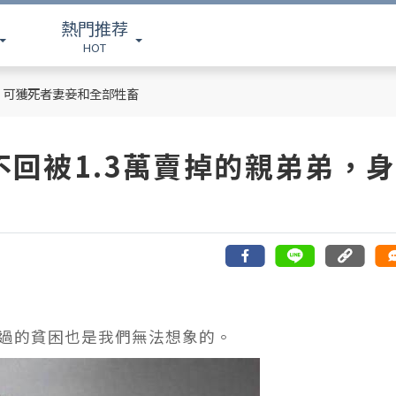
熱門推荐
HOT
，可獲死者妻妾和全部牲畜
回被1.3萬賣掉的親弟弟，
過的貧困也是我們無法想象的。