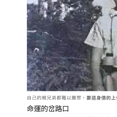
自己的親兄弟都難以團聚，
要這身價的上
命運的岔路口