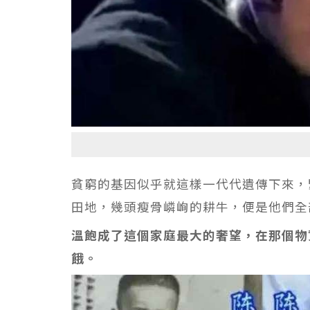
貧窮的基因似乎就這樣一代代遺傳下來，
田地，幾頭瘦骨嶙峋的耕牛，便是他們全
溫飽成了這個家庭最大的奢望，在那個物
餓。