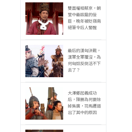
雙面權相蔡京，朝
堂中最跋扈的佞
臣，晚年被貶嶺南
絕筆令后人警醒
最后的漢匈決戰，
漢軍全軍覆沒，為
何匈奴反倒活不下
去了？
大澤鄉起義成功
后，陳勝為何要除
掉吳廣，司馬遷道
出了其中的原因