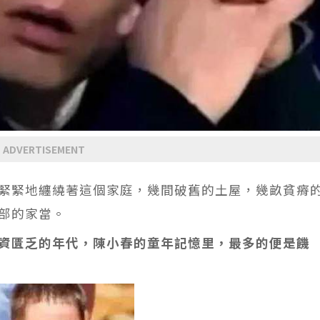
ADVERTISEMENT
緊緊地纏繞著這個家庭，幾間破舊的土屋，幾畝貧瘠
部的家當。
資匱乏的年代，陳小春的童年記憶里，最多的便是饑