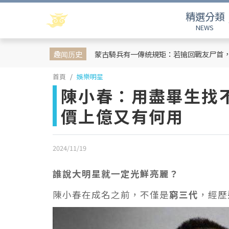
精選分類
NEWS
趣闻历史
蒙古騎兵有一傳統規矩：若搶回戰友尸首
首頁
娛樂明星
陳小春：用盡畢生找不
價上億又有何用
2024/11/19
誰說大明星就一定光鮮亮麗？
陳小春在成名之前，不僅是
窮三代
，經歷