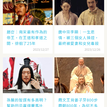
趙昚：南宋最有作為的
唐中宗李顯：一生悲
帝王，在王道和孝道之
情，被三個女人操控，
間，徘徊了25年
最終被愛妻和女兒毒殺
2023/12/27
2023/12/26
孫臏的智謀有多高明？
周文王背姜子牙800步
幫助田忌贏得賽馬比
周朝800年，為何不多