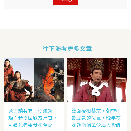
往下滑看更多文章
蒙古騎兵有一傳統規
雙面權相蔡京，朝堂中
矩：若搶回戰友尸首，
最跋扈的佞臣，晚年被
可獲死者妻妾和全部牲
貶嶺南絕筆令后人警醒