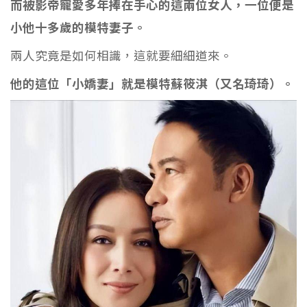
而被影帝寵愛多年捧在手心的這兩位女人，一位便是
小他十多歲的模特妻子。
兩人究竟是如何相識，這就要細細道來。
他的這位「小嬌妻」就是模特蘇筱淇（又名琦琦）。