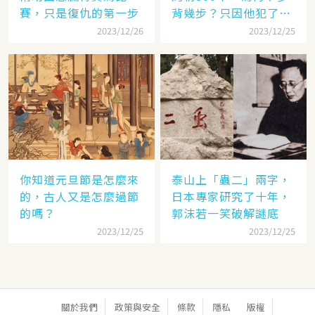
賽，只是復仇的第一步
背幾步？只因他犯了個
錯
2023/12/26
2023/12/25
你知道元旦節是怎麼來
泰山上「蟲二」兩字，
的，古人又是怎麼過節
日本專家研究了十年，
的嗎？
郭沫若一笑破解謎底
2023/12/25
2023/12/25
關於我們
政策與安全
條款
隱私
版權