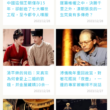
中國這個王朝僅存15
運籌帷幄之中，決勝千
年，卻創造了七大曠世
里之外，漢朝張良的一
工程，至今都令人嘆服
生究竟有多傳奇？
2023/12/28
2023/12/28
清平樂的背后：宋真宗
溥儀晚年重回故宮，對
為何會愛上二婚的劉
著花瓶說「夜壺」，一
娥，并金屋藏嬌10余
邊的專家被嚇得不說話
年？
2023/12/28
2023/12/27