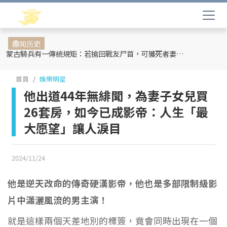
趣闻历史
蒙古騎兵有一傳統規矩：若搶回戰友尸首，可獲死者妻妾和全部牲畜
首頁
娛樂明星
他出道44年無緋聞，為妻子女兒買
26套房，如今已成影帝：人生「最
大愿望」讓人淚目
2024/11/24
他是逆天改命的傳奇硬漢影帝，他也是多部限制級影
片中瀟灑風流的男主演！
就是這樣兩個天差地別的標簽，竟會同時出現在一個