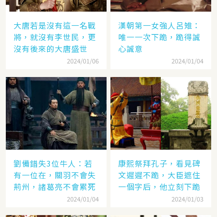
大唐若是沒有這一名戰
漢朝第一女強人呂雉：
將，就沒有李世民，更
唯一一次下跪，跪得誠
沒有後來的大唐盛世
心誠意
2024/01/06
2024/01/04
劉備錯失3位牛人：若
康熙祭拜孔子，看見碑
有一位在，關羽不會失
文遲遲不跪，大臣遮住
荊州，諸葛亮不會累死
一個字后，他立刻下跪
2024/01/04
2024/01/03