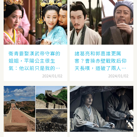
衛青要娶漢武帝守寡的
諸葛亮和郭嘉誰更厲
姐姐，平陽公主很生
害？曹操赤壁戰敗后仰
氣：他以前只是我的奴
天長嘆，道破了兩人高
隸
低
2024/01/02
2024/01/02