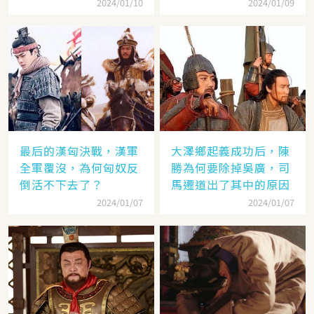
畜
2024/01/10
2024/01/09
最后的漢匈決戰，漢軍
大澤鄉起義成功后，陳
全軍覆沒，為何匈奴反
勝為何要除掉吳廣，司
倒活不下去了？
馬遷道出了其中的原因
2024/01/07
2024/01/07