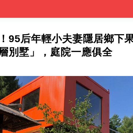
元！95后年輕小夫妻隱居鄉下
雙層別墅」，庭院一應俱全