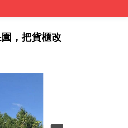
果園，把貨櫃改