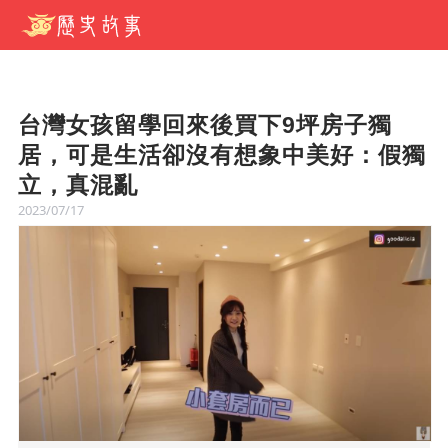
台灣女孩留學回來後買下9坪房子獨
居，可是生活卻沒有想象中美好：假獨
立，真混亂
2023/07/17