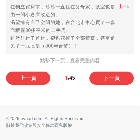
1
/45
在獨立買房前，莎莎一直住在父母家，臥室也是
由一間小倉庫改造的。
渴望擁有自己空間的她，在台北市中心買了一套
面積僅30多平米的二手房。
雖然只付了首付，卻也花掉了全部積蓄，甚至還
欠了一屁股債（800W台幣）！
點擊下一頁，查看完整内容
1
上一頁
下一頁
/45
©2026 nvbad.com. All Rights Reserved.
關於我們
政策與安全
條款
隱私
版權