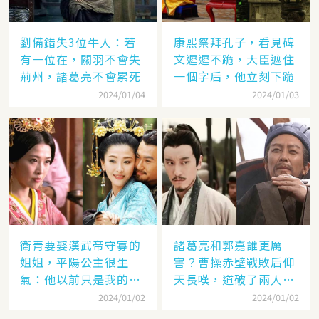
劉備錯失3位牛人：若
康熙祭拜孔子，看見碑
有一位在，關羽不會失
文遲遲不跪，大臣遮住
荊州，諸葛亮不會累死
一個字后，他立刻下跪
2024/01/04
2024/01/03
衛青要娶漢武帝守寡的
諸葛亮和郭嘉誰更厲
姐姐，平陽公主很生
害？曹操赤壁戰敗后仰
氣：他以前只是我的奴
天長嘆，道破了兩人高
隸
低
2024/01/02
2024/01/02