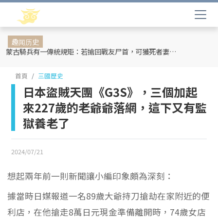
趣闻历史
蒙古騎兵有一傳統規矩：若搶回戰友尸首，可獲死者妻妾和全部牲畜
首頁
三國歷史
日本盜賊天團《G3S》，三個加起
來227歲的老爺爺落網，這下又有監
獄養老了
2024/07/21
想起兩年前一則新聞讓小編印象頗為深刻：
據當時日媒報道一名89歲大爺持刀搶劫在家附近的便
利店，在他搶走8萬日元現金準備離開時，74歲女店