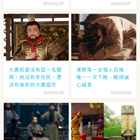
2024/01/07
2024/01/07
大唐若是沒有這一名戰
漢朝第一女強人呂雉：
將，就沒有李世民，更
唯一一次下跪，跪得誠
沒有後來的大唐盛世
心誠意
2024/01/06
2024/01/04