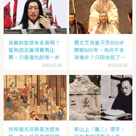
孫臏的智謀有多高明？
周文王背姜子牙800步
幫助田忌贏得賽馬比
周朝800年，為何不多
賽，只是復仇的第一步
背幾步？只因他犯了個
錯
2023/12/26
2023/12/25
你知道元旦節是怎麼來
泰山上「蟲二」兩字，