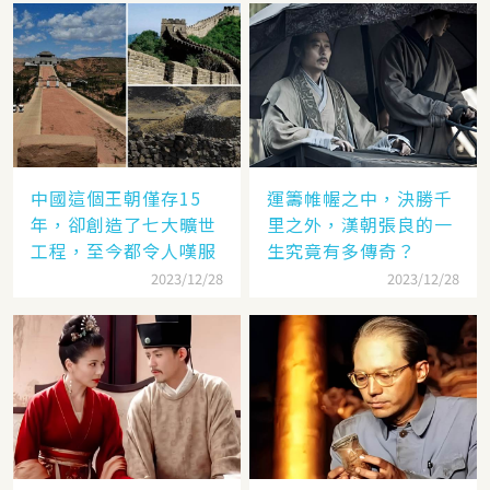
中國這個王朝僅存15
運籌帷幄之中，決勝千
年，卻創造了七大曠世
里之外，漢朝張良的一
工程，至今都令人嘆服
生究竟有多傳奇？
2023/12/28
2023/12/28