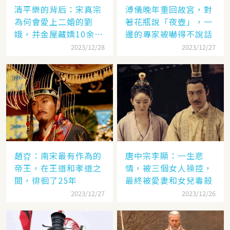
清平樂的背后：宋真宗
溥儀晚年重回故宮，對
為何會愛上二婚的劉
著花瓶說「夜壺」，一
娥，并金屋藏嬌10余
邊的專家被嚇得不說話
年？
2023/12/28
2023/12/27
趙昚：南宋最有作為的
唐中宗李顯：一生悲
帝王，在王道和孝道之
情，被三個女人操控，
間，徘徊了25年
最終被愛妻和女兒毒殺
2023/12/27
2023/12/26