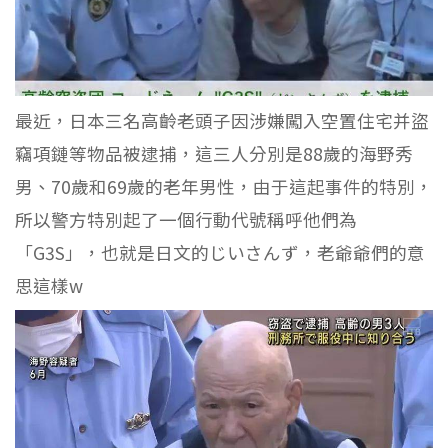
最近，日本三名高齡老頭子因涉嫌闖入空置住宅并盜
竊項鏈等物品被逮捕，這三人分別是88歲的海野秀
男、70歲和69歲的老年男性，由于這起事件的特別，
所以警方特別起了一個行動代號稱呼他們為
「G3S」，也就是日文的じいさんず，老爺爺們的意
思這樣w