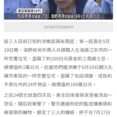
ADVERTISEMENT
這三人目前已知的涉案起碼有兩起：第一起是在5月
19日晚，海野和另外兩人共謀闖入北海道江別市的一
所空置住宅，盜竊了約200日元現金和三瓶威士忌，
總價值約1萬日元。后面他們還涉嫌于6月20日闖入札
幌市東區的一所空置住宅，盜竊了包括項鏈、戒指和
手表在內的24件物品，總價值約100萬日元。
之后24號也就是四天后，房主回來發現家里被洗劫一
空后，隨后就報警了。警方通過附近的監控攝像頭和
被發現的贓物，鎖定了三人的嫌疑，終于在7月17日