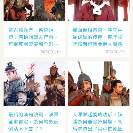
蒙古騎兵有一傳統規
雙面權相蔡京，朝堂中
矩：若搶回戰友尸首，
最跋扈的佞臣，晚年被
可獲死者妻妾和全部牲
貶嶺南絕筆令后人警醒
畜
2024/01/10
2024/01/09
最后的漢匈決戰，漢軍
大澤鄉起義成功后，陳
全軍覆沒，為何匈奴反
勝為何要除掉吳廣，司
倒活不下去了？
馬遷道出了其中的原因