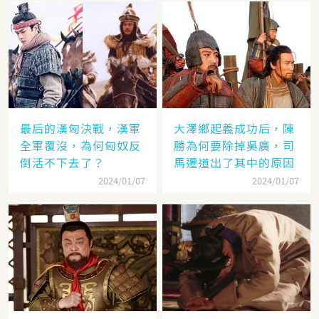
最后的漢匈決戰，漢軍
大澤鄉起義成功后，陳
全軍覆沒，為何匈奴反
勝為何要除掉吳廣，司
倒活不下去了？
馬遷道出了其中的原因
2024/01/07
2024/01/07