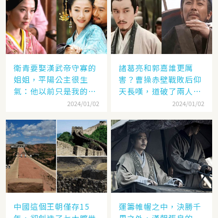
衛青要娶漢武帝守寡的
諸葛亮和郭嘉誰更厲
姐姐，平陽公主很生
害？曹操赤壁戰敗后仰
氣：他以前只是我的奴
天長嘆，道破了兩人高
隸
低
2024/01/02
2024/01/02
中國這個王朝僅存15
運籌帷幄之中，決勝千
年，卻創造了七大曠世
里之外，漢朝張良的一