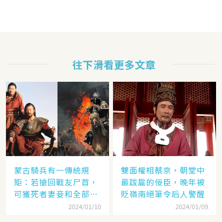
往下滑看更多文章
蒙古騎兵有一傳統規
雙面權相蔡京，朝堂中
矩：若搶回戰友尸首，
最跋扈的佞臣，晚年被
可獲死者妻妾和全部牲
貶嶺南絕筆令后人警醒
畜
2024/01/10
2024/01/09