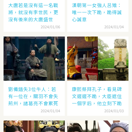
大唐若是沒有這一名戰
漢朝第一女強人呂雉：
將，就沒有李世民，更
唯一一次下跪，跪得誠
沒有後來的大唐盛世
心誠意
2024/01/06
2024/01/04
劉備錯失3位牛人：若
康熙祭拜孔子，看見碑
有一位在，關羽不會失
文遲遲不跪，大臣遮住
荊州，諸葛亮不會累死
一個字后，他立刻下跪
2024/01/04
2024/01/03