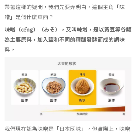
帶著這樣的疑問，我們先要弄明白，這個主角
「味
噌」
是個什麼東西？
味噌（cēng）（みそ），又叫味增，是以黃豆等谷類
為主要原料，加入鹽和不同的種麴發酵而成的調味
料。
我們現在認為味噌是「日本國味」，但實際上，味噌