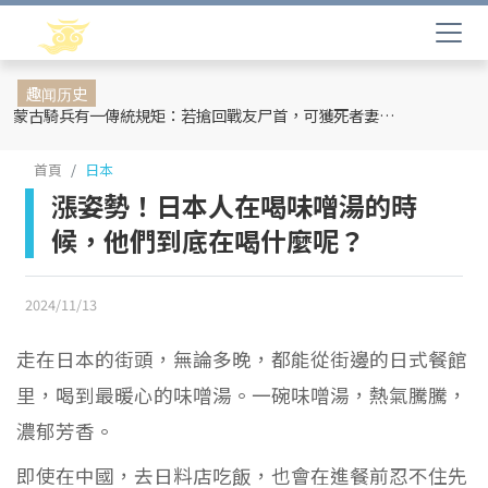
趣闻历史
蒙古騎兵有一傳統規矩：若搶回戰友尸首，可獲死者妻妾和全部牲畜
首頁
日本
漲姿勢！日本人在喝味噌湯的時
候，他們到底在喝什麼呢？
2024/11/13
走在日本的街頭，無論多晚，都能從街邊的日式餐館
里，喝到最暖心的味噌湯。一碗味噌湯，熱氣騰騰，
濃郁芳香。
即使在中國，去日料店吃飯，也會在進餐前忍不住先