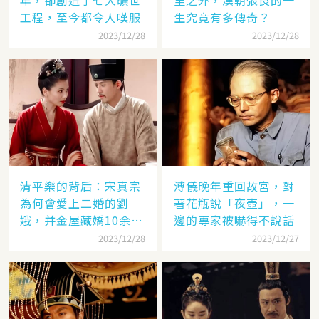
工程，至今都令人嘆服
生究竟有多傳奇？
2023/12/28
2023/12/28
清平樂的背后：宋真宗
溥儀晚年重回故宮，對
為何會愛上二婚的劉
著花瓶說「夜壺」，一
娥，并金屋藏嬌10余
邊的專家被嚇得不說話
年？
2023/12/28
2023/12/27