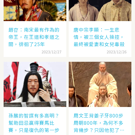
趙昚：南宋最有作為的
唐中宗李顯：一生悲
帝王，在王道和孝道之
情，被三個女人操控，
間，徘徊了25年
最終被愛妻和女兒毒殺
2023/12/27
2023/12/26
孫臏的智謀有多高明？
周文王背姜子牙800步
幫助田忌贏得賽馬比
周朝800年，為何不多
賽，只是復仇的第一步
背幾步？只因他犯了個