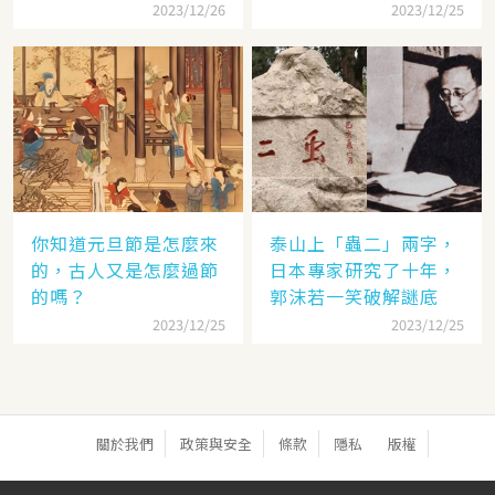
錯
2023/12/26
2023/12/25
你知道元旦節是怎麼來
泰山上「蟲二」兩字，
的，古人又是怎麼過節
日本專家研究了十年，
的嗎？
郭沫若一笑破解謎底
2023/12/25
2023/12/25
關於我們
政策與安全
條款
隱私
版權