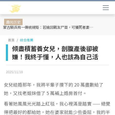
趣闻历史
蒙古騎兵有一傳統規矩：若搶回戰友尸首，可獲死者妻妾和全部牲畜
首頁
綜合推薦
傾盡積蓄養女兒，剖腹產後卻被
嫌！我終于懂，人也該為自己活
2025/11/18
女兒結婚那年，我將半輩子攢下的 20 萬盡數給了
她，又找老姐妹借了 5 萬補上婚房首付。
看著她風風光光踏上紅毯，我心裡滿是踏實 —— 總覺
得把最好的都給她，她在婆家就能少些委屈，我的半