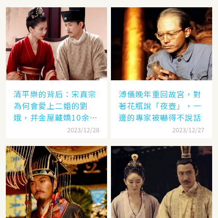
清平樂的背后：宋真宗
溥儀晚年重回故宮，對
為何會愛上二婚的劉
著花瓶說「夜壺」，一
娥，并金屋藏嬌10余
邊的專家被嚇得不說話
年？
2023/12/28
2023/12/27