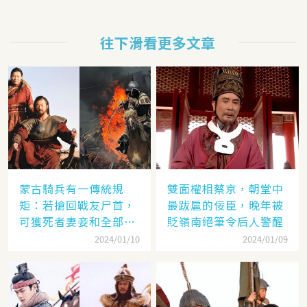
往下滑看更多文章
蒙古騎兵有一傳統規
雙面權相蔡京，朝堂中
矩：若搶回戰友尸首，
最跋扈的佞臣，晚年被
可獲死者妻妾和全部牲
貶嶺南絕筆令后人警醒
畜
2024/01/10
2024/01/09