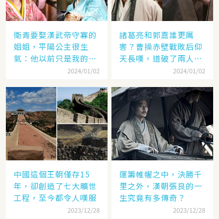
衛青要娶漢武帝守寡的
諸葛亮和郭嘉誰更厲
姐姐，平陽公主很生
害？曹操赤壁戰敗后仰
氣：他以前只是我的奴
天長嘆，道破了兩人高
隸
低
2024/01/02
2024/01/02
中國這個王朝僅存15
運籌帷幄之中，決勝千
年，卻創造了七大曠世
里之外，漢朝張良的一
工程，至今都令人嘆服
生究竟有多傳奇？
2023/12/28
2023/12/28