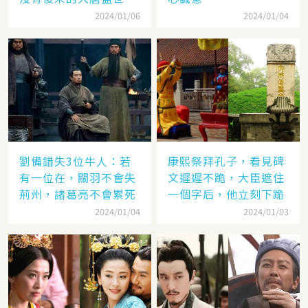
2024/01/06
2024/01/04
劉備錯失3位牛人：若
康熙祭拜孔子，看見碑
有一位在，關羽不會失
文遲遲不跪，大臣遮住
荊州，諸葛亮不會累死
一個字后，他立刻下跪
2024/01/04
2024/01/03