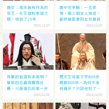
趙昚：南宋最有作為的
唐中宗李顯：一生悲
帝王，在王道和孝道之
情，被三個女人操控，
間，徘徊了25年
最終被愛妻和女兒毒殺
2023/12/27
2023/12/26
孫臏的智謀有多高明？
周文王背姜子牙800步
幫助田忌贏得賽馬比
周朝800年，為何不多
賽，只是復仇的第一步
背幾步？只因他犯了個
錯
2023/12/26
2023/12/25