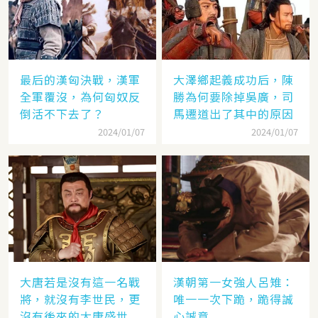
最后的漢匈決戰，漢軍
大澤鄉起義成功后，陳
全軍覆沒，為何匈奴反
勝為何要除掉吳廣，司
倒活不下去了？
馬遷道出了其中的原因
2024/01/07
2024/01/07
大唐若是沒有這一名戰
漢朝第一女強人呂雉：
將，就沒有李世民，更
唯一一次下跪，跪得誠
沒有後來的大唐盛世
心誠意