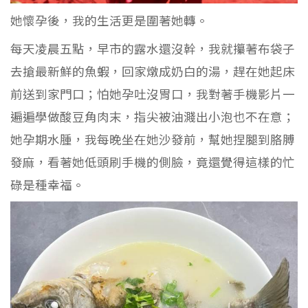
她懷孕後，我的生活更是圍著她轉。
每天凌晨五點，早市的露水還沒幹，我就攥著布袋子
去搶最新鮮的魚蝦，回家燉成奶白的湯，趕在她起床
前送到家門口；怕她孕吐沒胃口，我對著手機影片一
遍遍學做酸豆角肉末，指尖被油濺出小泡也不在意；
她孕期水腫，我每晚坐在她沙發前，幫她捏腿到胳膊
發麻，看著她低頭刷手機的側臉，竟還覺得這樣的忙
碌是種幸福。​