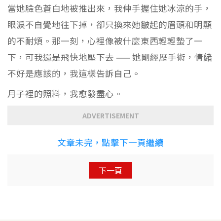
當她臉色蒼白地被推出來，我伸手握住她冰涼的手，
眼淚不自覺地往下掉，卻只換來她皺起的眉頭和明顯
的不耐煩。那一刻，心裡像被什麼東西輕輕蟄了一
下，可我還是飛快地壓下去 —— 她剛經歷手術，情緒
不好是應該的，我這樣告訴自己。​
月子裡的照料，我愈發盡心。
ADVERTISEMENT
文章未完，點擊下一頁繼續
下一頁