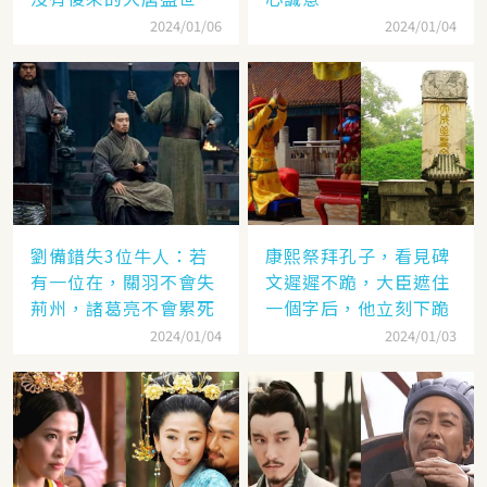
2024/01/06
2024/01/04
劉備錯失3位牛人：若
康熙祭拜孔子，看見碑
有一位在，關羽不會失
文遲遲不跪，大臣遮住
荊州，諸葛亮不會累死
一個字后，他立刻下跪
2024/01/04
2024/01/03