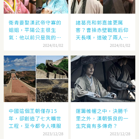
衛青要娶漢武帝守寡的
諸葛亮和郭嘉誰更厲
姐姐，平陽公主很生
害？曹操赤壁戰敗后仰
氣：他以前只是我的奴
天長嘆，道破了兩人高
隸
低
2024/01/02
2024/01/02
中國這個王朝僅存15
運籌帷幄之中，決勝千
年，卻創造了七大曠世
里之外，漢朝張良的一
工程，至今都令人嘆服
生究竟有多傳奇？
2023/12/28
2023/12/28