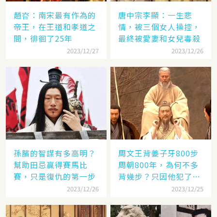
趙昚：南宋最有作為的
唐中宗李顯：一生悲
帝王，在王道和孝道之
情，被三個女人操控，
間，徘徊了25年
最終被愛妻和女兒毒殺
2023/12/27
2023/12/26
孫臏的智謀有多高明？
周文王背姜子牙800步
幫助田忌贏得賽馬比
周朝800年，為何不多
賽，只是復仇的第一步
背幾步？只因他犯了個
錯
2023/12/26
2023/12/25