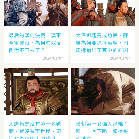
最后的漢匈決戰，漢軍
大澤鄉起義成功后，陳
全軍覆沒，為何匈奴反
勝為何要除掉吳廣，司
倒活不下去了？
馬遷道出了其中的原因
2024/01/07
2024/01/07
大唐若是沒有這一名戰
漢朝第一女強人呂雉：
將，就沒有李世民，更
唯一一次下跪，跪得誠
沒有後來的大唐盛世
心誠意