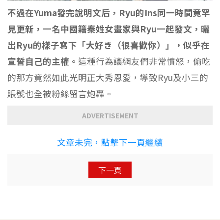
不過在Yuma發完說明文后，Ryu的Ins同一時間竟罕
見更新，一名中國籍秦姓女畫家與Ryu一起發文，曬
出Ryu的樣子寫下「大好き（很喜歡你）」，似乎在
宣誓自己的主權。
這種行為讓網友們非常憤怒，偷吃
的那方竟然如此光明正大秀恩愛，導致Ryu及小三的
賬號也全被粉絲留言炮轟。
ADVERTISEMENT
文章未完，點擊下一頁繼續
下一頁