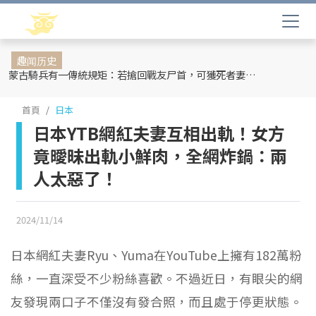
趣闻历史
蒙古騎兵有一傳統規矩：若搶回戰友尸首，可獲死者妻妾和全部牲畜
首頁
日本
日本YTB網紅夫妻互相出軌！女方
竟曖昧出軌小鮮肉，全網炸鍋：兩
人太惡了！
2024/11/14
日本網紅夫妻Ryu、Yuma在YouTube上擁有182萬粉
絲，一直深受不少粉絲喜歡。不過近日，有眼尖的網
友發現兩口子不僅沒有發合照，而且處于停更狀態。