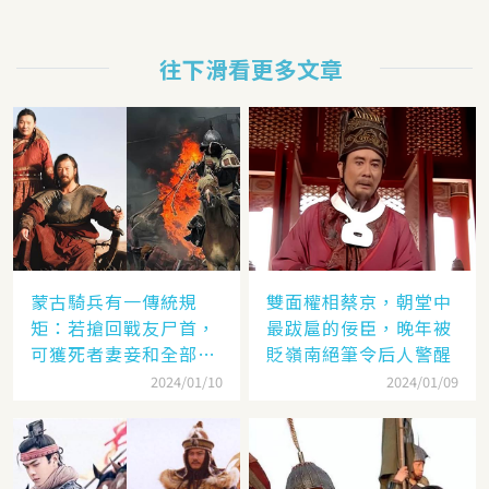
往下滑看更多文章
蒙古騎兵有一傳統規
雙面權相蔡京，朝堂中
矩：若搶回戰友尸首，
最跋扈的佞臣，晚年被
可獲死者妻妾和全部牲
貶嶺南絕筆令后人警醒
畜
2024/01/10
2024/01/09