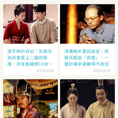
清平樂的背后：宋真宗
溥儀晚年重回故宮，對
為何會愛上二婚的劉
著花瓶說「夜壺」，一
娥，并金屋藏嬌10余
邊的專家被嚇得不說話
年？
2023/12/28
2023/12/27