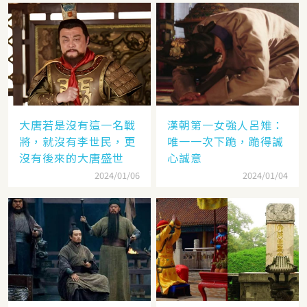
大唐若是沒有這一名戰
漢朝第一女強人呂雉：
將，就沒有李世民，更
唯一一次下跪，跪得誠
沒有後來的大唐盛世
心誠意
2024/01/06
2024/01/04