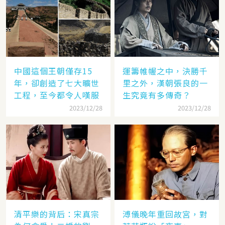
中國這個王朝僅存15
運籌帷幄之中，決勝千
年，卻創造了七大曠世
里之外，漢朝張良的一
工程，至今都令人嘆服
生究竟有多傳奇？
2023/12/28
2023/12/28
清平樂的背后：宋真宗
溥儀晚年重回故宮，對