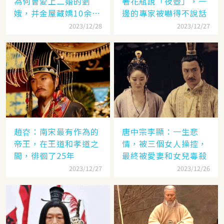
為何會愛上二婚的劉
著花瓶說「夜壺」，一
娥，并金屋藏嬌10余
邊的專家被嚇得不說話
年？
2023/12/28
2023/12/27
趙昚：南宋最有作為的
唐中宗李顯：一生悲
帝王，在王道和孝道之
情，被三個女人操控，
間，徘徊了25年
最終被愛妻和女兒毒殺
2023/12/27
2023/12/26