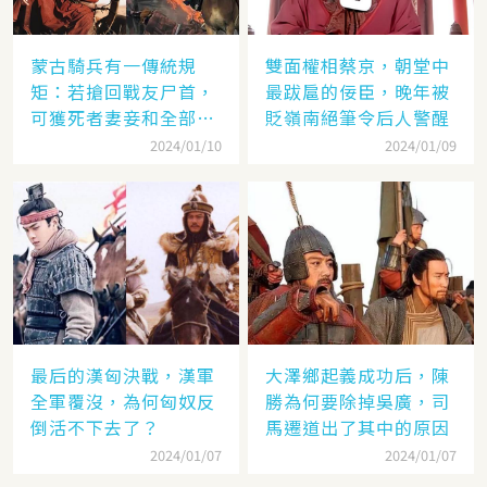
蒙古騎兵有一傳統規
雙面權相蔡京，朝堂中
矩：若搶回戰友尸首，
最跋扈的佞臣，晚年被
可獲死者妻妾和全部牲
貶嶺南絕筆令后人警醒
畜
2024/01/10
2024/01/09
最后的漢匈決戰，漢軍
大澤鄉起義成功后，陳
全軍覆沒，為何匈奴反
勝為何要除掉吳廣，司
倒活不下去了？
馬遷道出了其中的原因
2024/01/07
2024/01/07