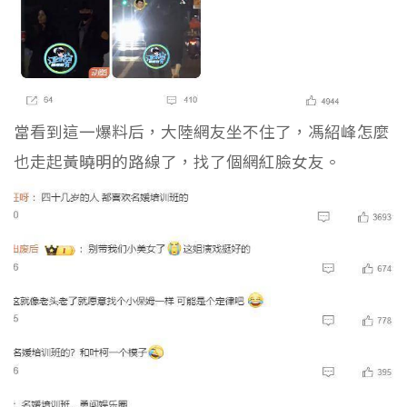
當看到這一爆料后，大陸網友坐不住了，馮紹峰怎麼
也走起黃曉明的路線了，找了個網紅臉女友。