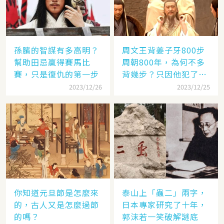
孫臏的智謀有多高明？
周文王背姜子牙800步
幫助田忌贏得賽馬比
周朝800年，為何不多
賽，只是復仇的第一步
背幾步？只因他犯了個
錯
2023/12/26
2023/12/25
你知道元旦節是怎麼來
泰山上「蟲二」兩字，
的，古人又是怎麼過節
日本專家研究了十年，
的嗎？
郭沫若一笑破解謎底