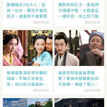
劉備錯失3位牛人：若
康熙祭拜孔子，看見碑
有一位在，關羽不會失
文遲遲不跪，大臣遮住
荊州，諸葛亮不會累死
一個字后，他立刻下跪
2024/01/04
2024/01/03
衛青要娶漢武帝守寡的
諸葛亮和郭嘉誰更厲
姐姐，平陽公主很生
害？曹操赤壁戰敗后仰
氣：他以前只是我的奴
天長嘆，道破了兩人高
隸
低
2024/01/02
2024/01/02