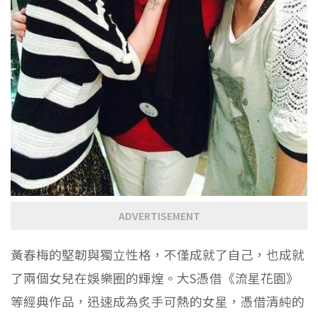
ADVERTISEMENT
黃春梅的堅韌與獨立性格，不僅成就了自己，也成就
了兩個女兒在娛樂圈的輝煌。大S憑借《流星花園》
等經典作品，迅速成為炙手可熱的女星，憑借清純的