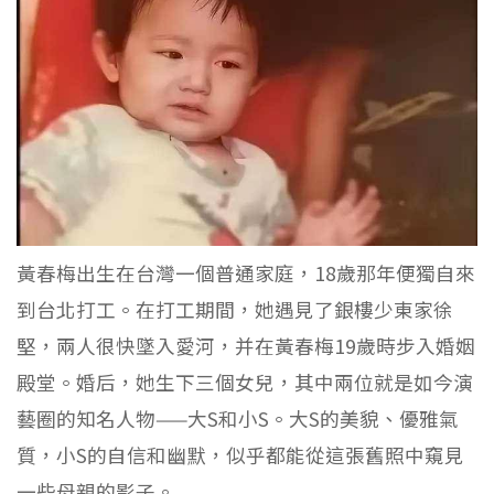
黃春梅出生在台灣一個普通家庭，18歲那年便獨自來
到台北打工。在打工期間，她遇見了銀樓少東家徐
堅，兩人很快墜入愛河，并在黃春梅19歲時步入婚姻
殿堂。婚后，她生下三個女兒，其中兩位就是如今演
藝圈的知名人物——大S和小S。大S的美貌、優雅氣
質，小S的自信和幽默，似乎都能從這張舊照中窺見
一些母親的影子。