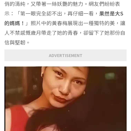
俏的清純，又帶著一絲妖艷的魅力。網友們紛紛表
示：「第一眼完全認不出，再仔細一看，
果然是大S
的媽媽！
」照片中的黃春梅展現出一種獨特的美，讓
人不禁感慨歲月帶走了她的青春，卻留下了她那份自
信與堅韌。
ADVERTISEMENT