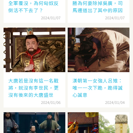
全軍覆沒，為何匈奴反
勝為何要除掉吳廣，司
倒活不下去了？
馬遷道出了其中的原因
2024/01/07
2024/01/07
大唐若是沒有這一名戰
漢朝第一女強人呂雉：
將，就沒有李世民，更
唯一一次下跪，跪得誠
沒有後來的大唐盛世
心誠意
2024/01/06
2024/01/04