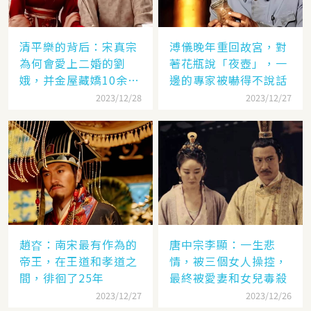
清平樂的背后：宋真宗
溥儀晚年重回故宮，對
為何會愛上二婚的劉
著花瓶說「夜壺」，一
娥，并金屋藏嬌10余
邊的專家被嚇得不說話
年？
2023/12/28
2023/12/27
趙昚：南宋最有作為的
唐中宗李顯：一生悲
帝王，在王道和孝道之
情，被三個女人操控，
間，徘徊了25年
最終被愛妻和女兒毒殺
2023/12/27
2023/12/26