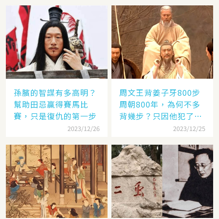
孫臏的智謀有多高明？
周文王背姜子牙800步
幫助田忌贏得賽馬比
周朝800年，為何不多
賽，只是復仇的第一步
背幾步？只因他犯了個
錯
2023/12/26
2023/12/25